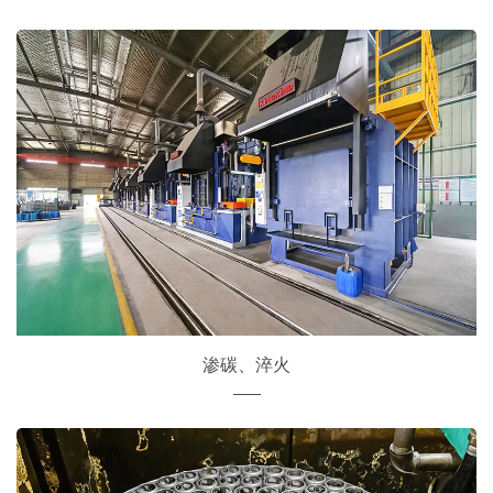
渗碳、淬火