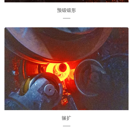
预锻锻形
辗扩